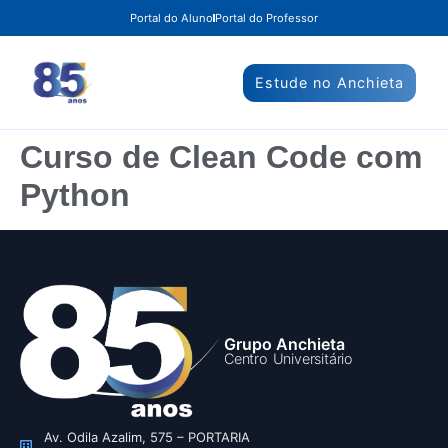
Portal do Aluno
Portal do Professor
Estude no Anchieta
Curso de Clean Code com
Python
Grupo Anchieta
Centro Universitário
Av. Odila Azalim, 575 – PORTARIA