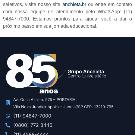
seletivos, visite nosso site
anchieta.br
ou entre em contato
com nossa equipe de atendimento pelo WhatsApp: (11)
94847-7000. Estamos prontos para ajudar você a dar o
próximo passo em sua jornada educacional.
Grupo Anchieta
Centro Universitário
Av. Odila Azalim, 575 – PORTARIA
Vila Nova Jundiainópolis – Jundiaí/SP CEP: 13210-795
(11) 94847-7000
(0800) 772 8445
(11) 4588-4444