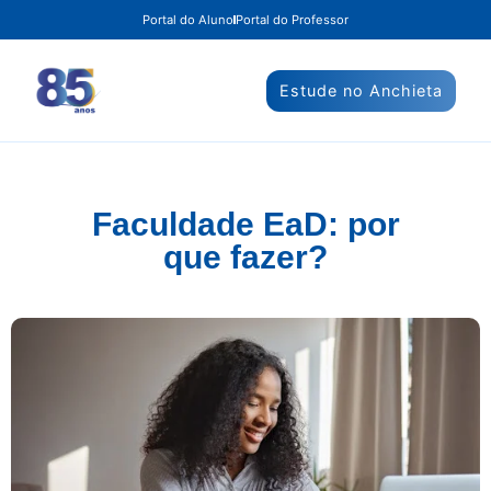
Portal do Aluno
Portal do Professor
Estude no Anchieta
Faculdade EaD: por
que fazer?