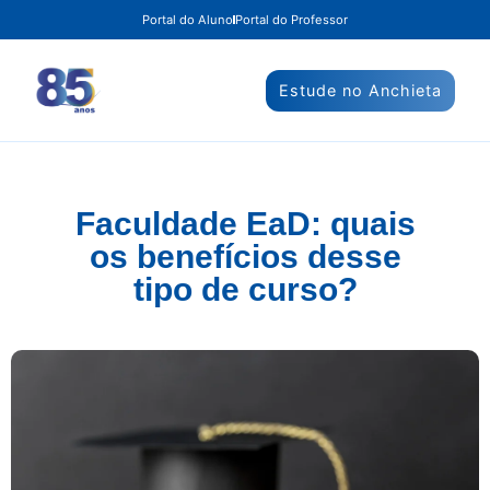
Portal do Aluno
Portal do Professor
Estude no Anchieta
Faculdade EaD: quais
os benefícios desse
tipo de curso?