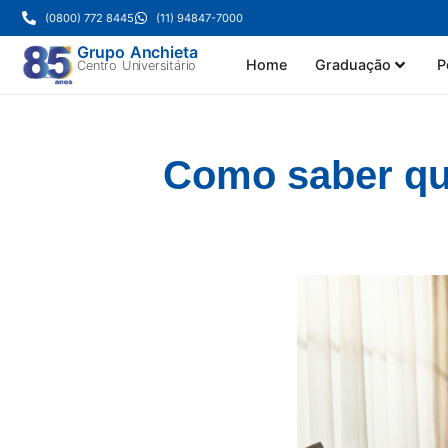
(0800) 772 8445
(11) 94847-7000
Grupo Anchieta
Home
Graduação
P
Centro Universitário
Como saber qu