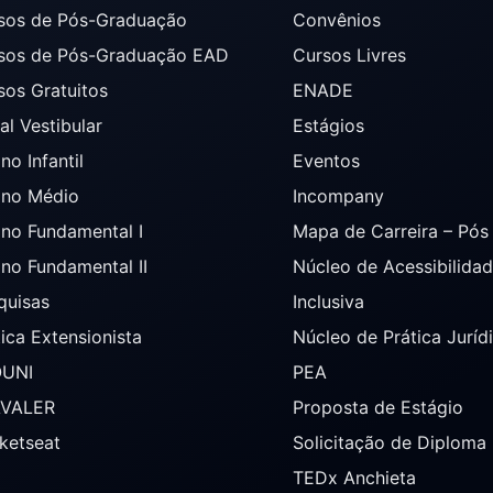
sos de Pós-Graduação
Convênios
sos de Pós-Graduação EAD
Cursos Livres
sos Gratuitos
ENADE
al Vestibular
Estágios
no Infantil
Eventos
ino Médio
Incompany
ino Fundamental I
Mapa de Carreira – Pó
ino Fundamental II
Núcleo de Acessibilida
quisas
Inclusiva
tica Extensionista
Núcleo de Prática Juríd
OUNI
PEA
AVALER
Proposta de Estágio
ketseat
Solicitação de Diploma
TEDx Anchieta