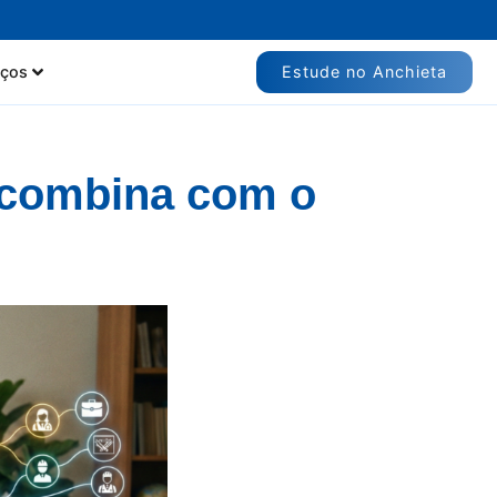
Estude no Anchieta
iços
 combina com o