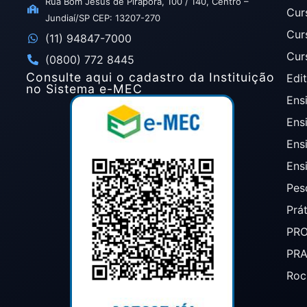
Rua Bom Jesus de Pirapora, 100 / 140, Centro –
Cur
Jundiaí/SP CEP: 13207-270
Cur
(11) 94847-7000
Cur
(0800) 772 8445
Consulte aqui o cadastro da Instituição
Edit
no Sistema e-MEC
Ensi
Ens
Ens
Ens
Pes
Prá
PR
PR
Roc