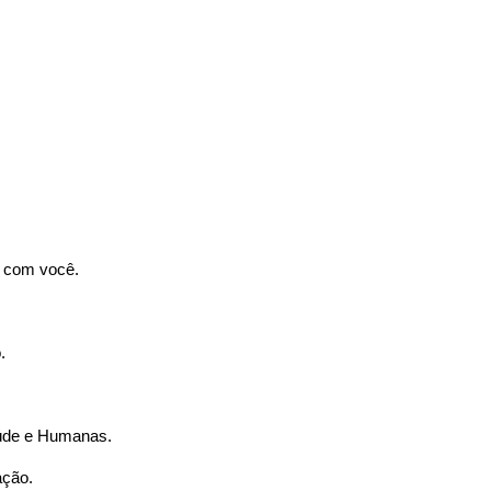
r com você.
.
úde e Humanas.
ação.