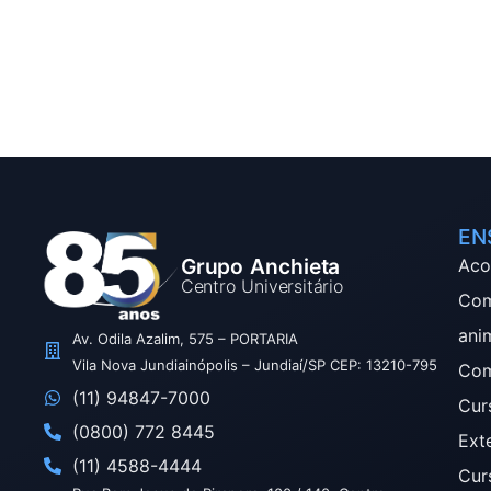
EN
Grupo Anchieta
Aco
Centro Universitário
Com
ani
Av. Odila Azalim, 575 – PORTARIA
Vila Nova Jundiainópolis – Jundiaí/SP CEP: 13210-795
Com
(11) 94847-7000
Cur
(0800) 772 8445
Ext
(11) 4588-4444
Cur