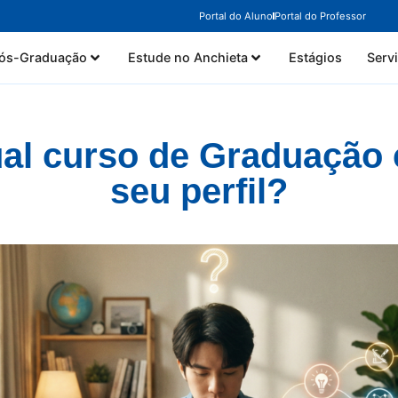
Portal do Aluno
Portal do Professor
ós-Graduação
Estude no Anchieta
Estágios
Serv
al curso de Graduação
seu perfil?