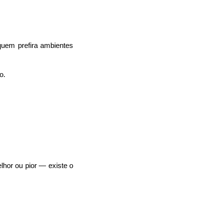
uem prefira ambientes 
o.
hor ou pior — existe o 