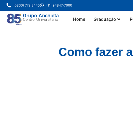
(0800) 772 8445
(11) 94847-7000
Grupo Anchieta
Home
Graduação
P
Centro Universitário
Como fazer a