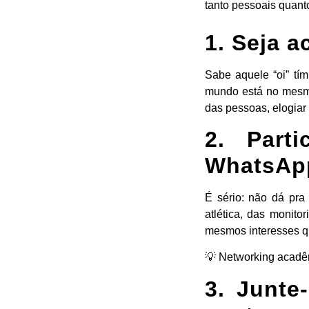
tanto pessoais quant
1. Seja a
Sabe aquele “oi” tí
mundo está no mesmo
das pessoas, elogiar
2. Part
WhatsAp
É sério: não dá pra
atlética, das monit
mesmos interesses qu
💡 Networking acadêm
3. Junte