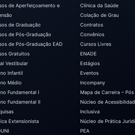
sos de Aperfeiçoamento e
Clínica da Saúde
ensão
Colação de Grau
sos de Graduação
Contratos
sos de Pós-Graduação
Convênios
sos de Pós-Graduação EAD
Cursos Livres
sos Gratuitos
ENADE
al Vestibular
Estágios
no Infantil
Eventos
ino Médio
Incompany
ino Fundamental I
Mapa de Carreira – Pó
ino Fundamental II
Núcleo de Acessibilida
quisas
Inclusiva
tica Extensionista
Núcleo de Prática Juríd
OUNI
PEA