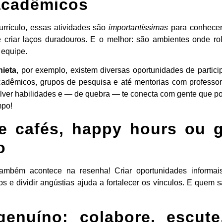
acadêmicos
urrículo, essas atividades são
importantíssimas
para conhecer
 e criar laços duradouros. E o melhor: são ambientes onde ro
 equipe.
ieta
, por exemplo, existem diversas oportunidades de partic
cadêmicos, grupos de pesquisa e até mentorias com professor
lver habilidades e — de quebra — te conecta com gente que po
mpo!
e cafés, happy hours ou 
o
ambém acontece na resenha! Criar oportunidades informais 
os e dividir angústias ajuda a fortalecer os vínculos. E quem
genuíno: colabore, escute