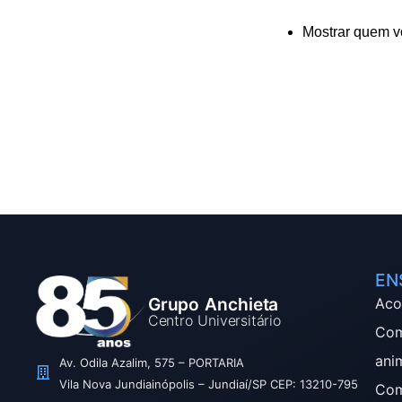
Mostrar quem v
EN
Grupo Anchieta
Aco
Centro Universitário
Com
ani
Av. Odila Azalim, 575 – PORTARIA
Vila Nova Jundiainópolis – Jundiaí/SP CEP: 13210-795
Com