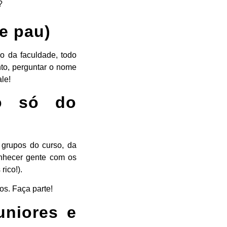
?
de pau)
o da faculdade, todo
to, perguntar o nome
le!
ão só do
 grupos do curso, da
onhecer gente com os
rico!).
s. Faça parte!
uniores e