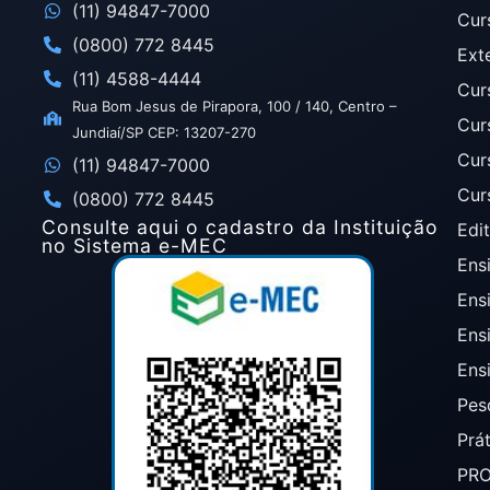
(11) 94847-7000
Cur
(0800) 772 8445
Ext
(11) 4588-4444
Cur
Rua Bom Jesus de Pirapora, 100 / 140, Centro –
Cur
Jundiaí/SP CEP: 13207-270
Cur
(11) 94847-7000
Cur
(0800) 772 8445
Consulte aqui o cadastro da Instituição
Edit
no Sistema e-MEC
Ensi
Ens
Ens
Ens
Pes
Prá
PR