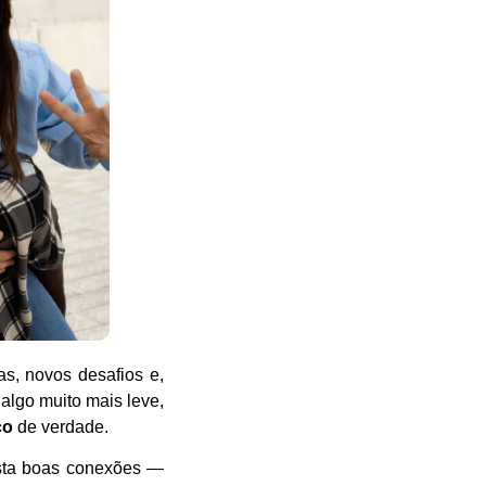
as, novos desafios e,
algo muito mais leve,
co
de verdade.
ista boas conexões —