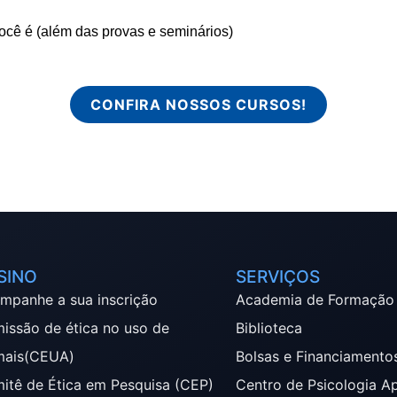
ocê é (além das provas e seminários)
CONFIRA NOSSOS CURSOS!
SINO
SERVIÇOS
mpanhe a sua inscrição
Academia de Formação
issão de ética no uso de
Biblioteca
mais(CEUA)
Bolsas e Financiamento
itê de Ética em Pesquisa (CEP)
Centro de Psicologia A