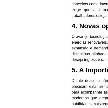
conceitos como Inte
exige que a formaç
trabalhadores esteja
4. Novas o
O avanço tecnológic
energias renováveis
expansão e demandam
disciplinas alinhad
deseja ingressar rap
5. A Impor
Diante desse cenári
precisam estar semp
para acompanhar as 
modernos que prepa
habilidades mais req