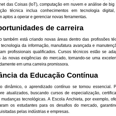
rnet das Coisas (IoT), computação em nuvem e análise de big 
ão técnica inclua conhecimentos em tecnologia digital
m aptos a operar e gerenciar novas ferramentas.
portunidades de carreira
o também está criando novas áreas dentro das profissões té
, tecnologia da informação, manufatura avançada e manutençã
 profissionais qualificados. Cursos técnicos estão se ada
as às novas exigências do mercado, tornando-se uma excel
idamente em uma carreira promissora.
tância da Educação Contínua
o dinâmico, o aprendizado contínuo se tornou essencial. Pr
re atualizados, buscando cursos de especialização, certific
mudanças tecnológicas. A Escola Anchieta, por exemplo, ofe
ram os estudantes para os desafios do mercado, garanti
uisitadas pelas indústrias e empresas.