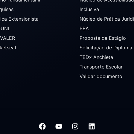
quisas
Inclusiva
tica Extensionista
Núcleo de Prática Juríd
OUNI
PEA
AVALER
Proposta de Estágio
ketseat
Solicitação de Diploma
TEDx Anchieta
Transporte Escolar
Validar documento