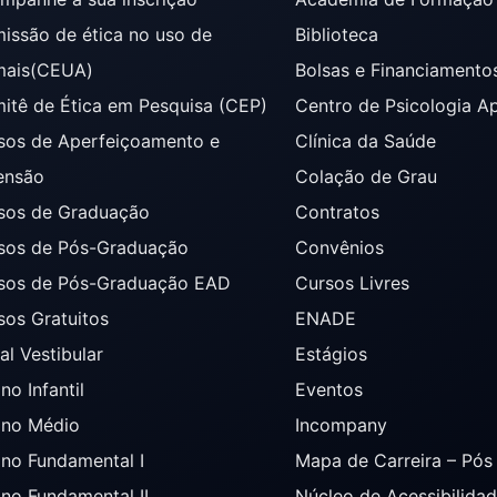
issão de ética no uso de
Biblioteca
mais(CEUA)
Bolsas e Financiamento
itê de Ética em Pesquisa (CEP)
Centro de Psicologia A
sos de Aperfeiçoamento e
Clínica da Saúde
ensão
Colação de Grau
sos de Graduação
Contratos
sos de Pós-Graduação
Convênios
sos de Pós-Graduação EAD
Cursos Livres
sos Gratuitos
ENADE
al Vestibular
Estágios
no Infantil
Eventos
ino Médio
Incompany
ino Fundamental I
Mapa de Carreira – Pó
ino Fundamental II
Núcleo de Acessibilida