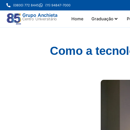
(0800) 772 8445
(11) 94847-7000
Grupo Anchieta
Home
Graduação
P
Centro Universitário
Como a tecnol