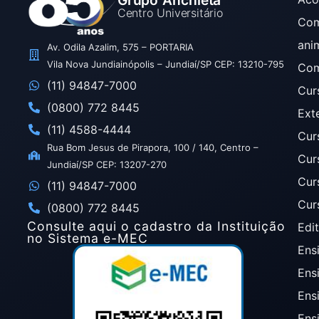
Grupo Anchieta
Centro Universitário
Com
ani
Av. Odila Azalim, 575 – PORTARIA
Vila Nova Jundiainópolis – Jundiaí/SP CEP: 13210-795
Com
(11) 94847-7000
Cur
(0800) 772 8445
Ext
(11) 4588-4444
Cur
Rua Bom Jesus de Pirapora, 100 / 140, Centro –
Cur
Jundiaí/SP CEP: 13207-270
Cur
(11) 94847-7000
Cur
(0800) 772 8445
Consulte aqui o cadastro da Instituição
Edit
no Sistema e-MEC
Ensi
Ens
Ens
Ens