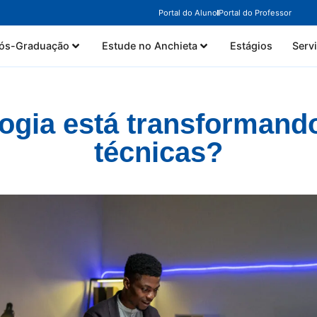
Portal do Aluno
Portal do Professor
ós-Graduação
Estude no Anchieta
Estágios
Serv
ogia está transformando
técnicas?