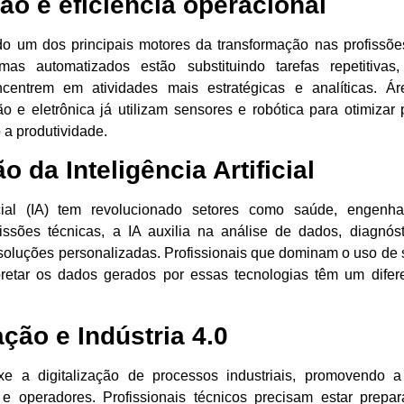
ão e eficiência operacional
o um dos principais motores da transformação nas profissõe
emas automatizados estão substituindo tarefas repetitiva
oncentrem em atividades mais estratégicas e analíticas. 
ão e eletrônica já utilizam sensores e robótica para otimizar
a produtividade.
o da Inteligência Artificial
ficial (IA) tem revolucionado setores como saúde, engenh
issões técnicas, a IA auxilia na análise de dados, diagnó
oluções personalizadas. Profissionais que dominam o uso de s
retar os dados gerados por essas tecnologias têm um difere
zação e Indústria 4.0
uxe a digitalização de processos industriais, promovendo a
e operadores. Profissionais técnicos precisam estar prepa