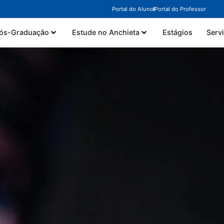
Portal do Aluno
Portal do Professor
ós-Graduação
Estude no Anchieta
Estágios
Serv