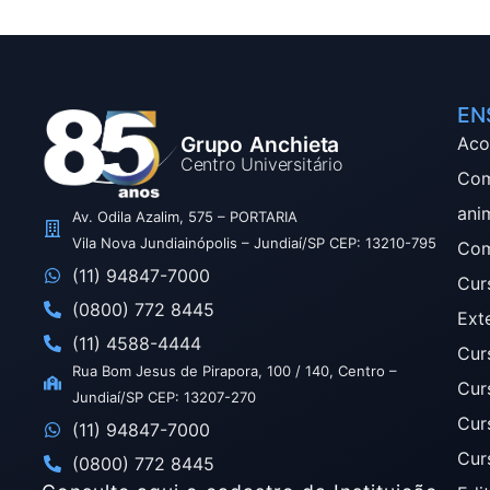
EN
Grupo Anchieta
Aco
Centro Universitário
Com
ani
Av. Odila Azalim, 575 – PORTARIA
Vila Nova Jundiainópolis – Jundiaí/SP CEP: 13210-795
Com
(11) 94847-7000
Cur
(0800) 772 8445
Ext
(11) 4588-4444
Cur
Rua Bom Jesus de Pirapora, 100 / 140, Centro –
Cur
Jundiaí/SP CEP: 13207-270
Cur
(11) 94847-7000
Cur
(0800) 772 8445