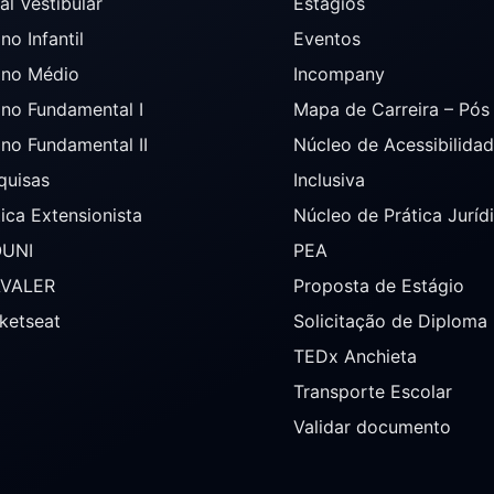
al Vestibular
Estágios
no Infantil
Eventos
ino Médio
Incompany
ino Fundamental I
Mapa de Carreira – Pó
ino Fundamental II
Núcleo de Acessibilida
quisas
Inclusiva
tica Extensionista
Núcleo de Prática Juríd
OUNI
PEA
AVALER
Proposta de Estágio
ketseat
Solicitação de Diploma
TEDx Anchieta
Transporte Escolar
Validar documento