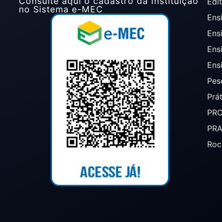
Consulte aqui o cadastro da Instituição
Edit
no Sistema e-MEC
Ensi
Ens
Ens
Ens
Pes
Prá
PR
PR
Roc