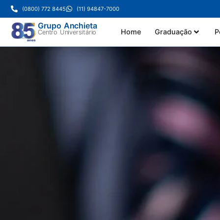
(0800) 772 8445
(11) 94847-7000
Grupo Anchieta
Home
Graduação
P
Centro Universitário