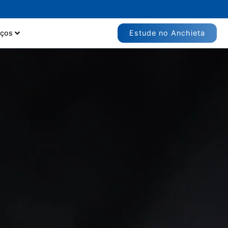
Estude no Anchieta
iços