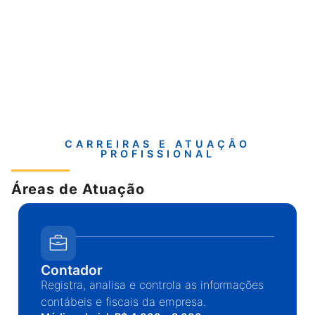
CARREIRAS E ATUAÇÂO
PROFISSIONAL
Áreas de Atuação
Contador
Registra, analisa e controla as informações
contábeis e fiscais da empresa.