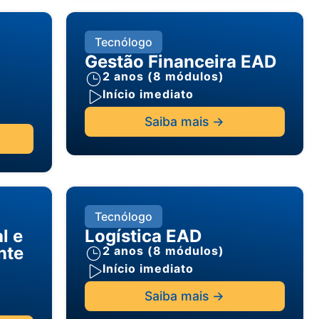
Tecnólogo
Gestão Financeira EAD
2 anos (8 módulos)
Início imediato
Saiba mais ->
Tecnólogo
al e
Logística EAD
nte
2 anos (8 módulos)
Início imediato
Saiba mais ->