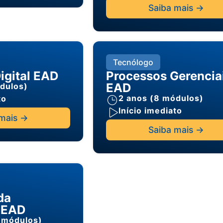
Saiba mais ->
Tecnólogo
igital EAD
Processos Gerencia
EAD
dulos)
2 anos (8 módulos)
to
Início imediato
mais ->
Saiba mais ->
da
 EAD
 módulos)