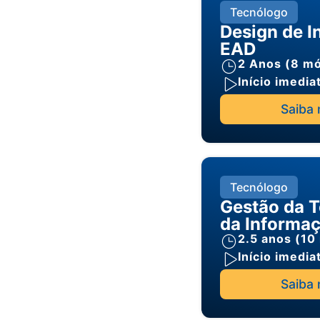
Tecnólogo
Design de I
EAD
2 Anos (8 m
Início imedia
Saiba 
Tecnólogo
Gestão da T
da Informa
2.5 anos (10
Início imedia
Saiba 