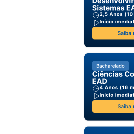
Desenvolvi
Sistemas E
2,5 Anos (10
Início imedia
Saiba 
Bacharelado
Ciências Co
EAD
4 Anos (16 
Início imedia
Saiba 