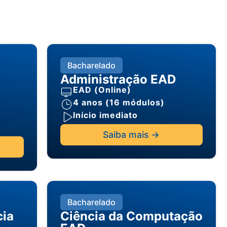
Bacharelado
Administração EAD
EAD (Online)
4 anos (16 módulos)
Início imediato
Saiba mais ->
Bacharelado
cia
Ciência da Computação