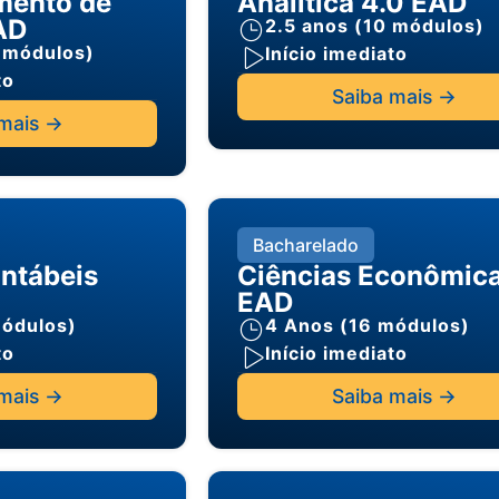
mento de
Analítica 4.0 EAD
AD
2.5 anos (10 módulos)
 módulos)
Início imediato
to
Saiba mais ->
mais ->
Bacharelado
ntábeis
Ciências Econômic
EAD
módulos)
4 Anos (16 módulos)
to
Início imediato
mais ->
Saiba mais ->