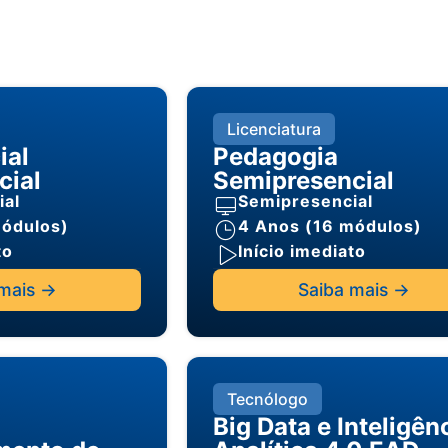
Licenciatura
ial
Pedagogia
cial
Semipresencial
ial
Semipresencial
módulos)
4 Anos (16 módulos)
to
Início imediato
mais ->
Saiba mais ->
Tecnólogo
Big Data e Inteligên