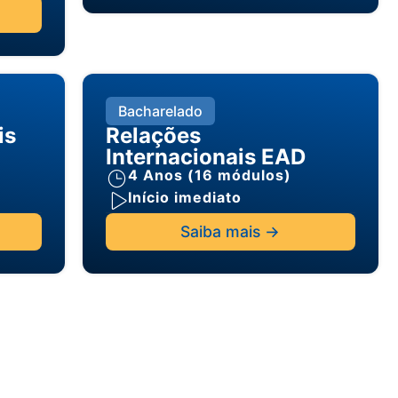
Bacharelado
is
Relações
Internacionais EAD
4 Anos (16 módulos)
Início imediato
Saiba mais ->