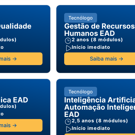
Tecnólogo
Qualidade
Gestão de Recursos
Humanos EAD
dulos)
2 anos (8 módulos)
to
Início imediato
mais ->
Saiba mais ->
Tecnólogo
lica EAD
Inteligência Artifici
Automação Intelige
dulos)
EAD
to
2,5 anos (8 módulos)
mais ->
Início imediato