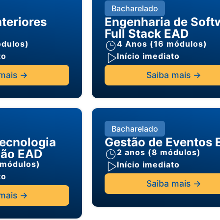
Bacharelado
nteriores
Engenharia de Soft
Full Stack EAD
ódulos)
4 Anos (16 módulos)
to
Início imediato
mais ->
Saiba mais ->
Bacharelado
ecnologia
Gestão de Eventos
ção EAD
2 anos (8 módulos)
 módulos)
Início imediato
to
Saiba mais ->
mais ->