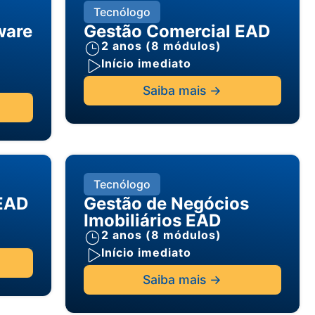
Tecnólogo
ware
Gestão Comercial EAD
2 anos (8 módulos)
Início imediato
Saiba mais ->
Tecnólogo
 EAD
Gestão de Negócios
Imobiliários EAD
2 anos (8 módulos)
Início imediato
Saiba mais ->