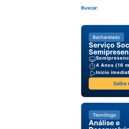
Buscar:
Bacharelado
Serviço Soc
Semipresen
Semipresenc
4 Anos (16 
Início imedia
Saiba 
Tecnólogo
Análise e