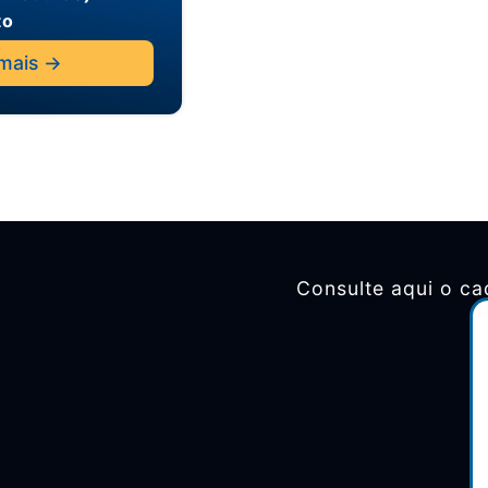
to
mais ->
Consulte aqui o ca