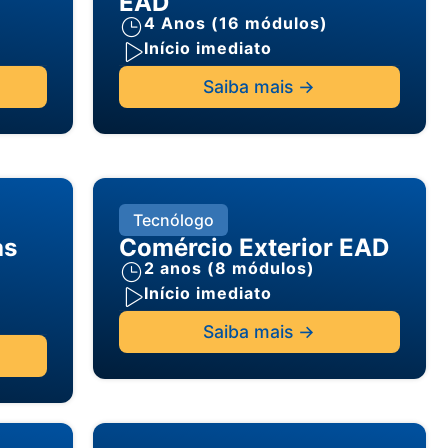
EAD
4 Anos (16 módulos)
Início imediato
Saiba mais ->
Tecnólogo
as
Comércio Exterior EAD
2 anos (8 módulos)
Início imediato
Saiba mais ->