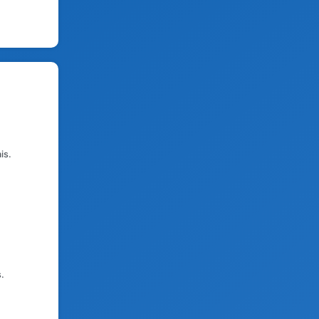
is.
.