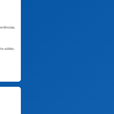
eriências.
to sólido.