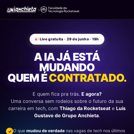
×
⚡
Live gratuita · 29 de junho · 19h
A IA JÁ ESTÁ
MUDANDO
QUEM É
CONTRATADO.
E quem fica pra trás.
E agora?
Uma conversa sem rodeios sobre o futuro da sua
carreira em tech, com
Thiago da Rocketseat
e
Luís
Gustavo do Grupo Anchieta
.
O que
mudou de verdade
nas vagas de tech nos últimos
✓