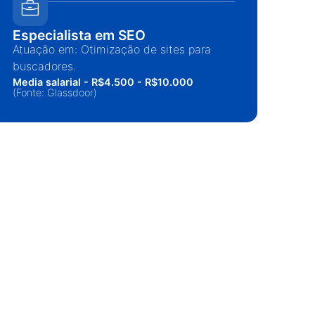
Especialista em SEO
Co
Atuação em: Otimização de sites para
Atu
buscadores.
ven
Media salarial - R$4.500 - R$10.000
Medi
(Fonte: Glassdoor)
(Fon