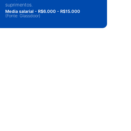
suprimentos.
alfa
Media salarial - R$6.000 - R$15.000
Medi
(Fonte: Glassdoor)
(Fon