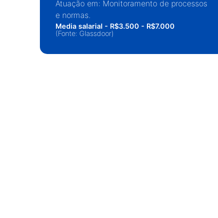
Atuação em: Monitoramento de processos
e normas.
Media salarial - R$3.500 - R$7.000
(Fonte: Glassdoor)