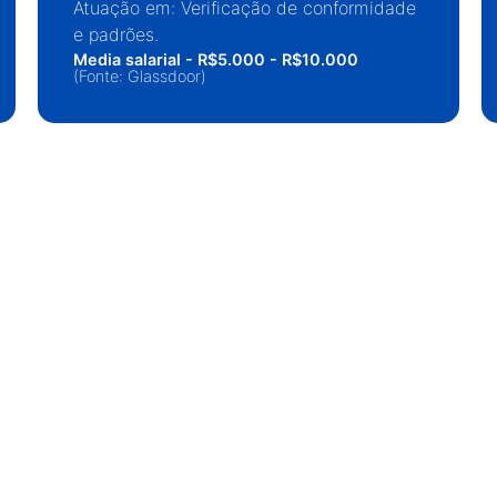
Atuação em: Verificação de conformidade
e padrões.
Media salarial - R$5.000 - R$10.000
(Fonte: Glassdoor)