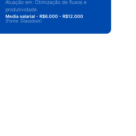
Atuação em: Otimização de fluxos e
Atu
produtividade.
pro
Media salarial - R$6.000 - R$12.000
Medi
(Fonte: Glassdoor)
(Fon