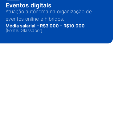
Eventos digitais
Eve
Atuação autônoma na organização de
Atu
eventos online e híbridos.
pro
Média salarial – R$3.000 - R$10.000
cel
(Fonte: Glassdoor)
Médi
(Fon