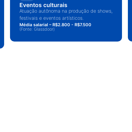
Eventos culturais
Atuação autônoma na produção de shows,
festivais e eventos artísticos.
Média salarial – R$2.800 - R$7.500
(Fonte: Glassdoor)