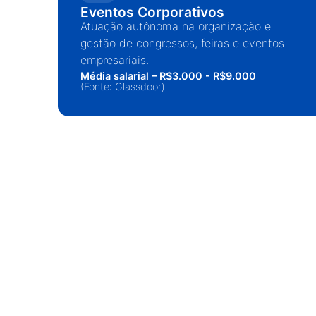
Eventos Corporativos
Atuação autônoma na organização e
gestão de congressos, feiras e eventos
empresariais.
Média salarial – R$3.000 - R$9.000
(Fonte: Glassdoor)