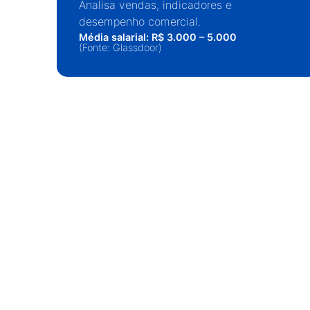
Analisa vendas, indicadores e
desempenho comercial.
Média salarial: R$ 3.000 – 5.000
(Fonte: Glassdoor)