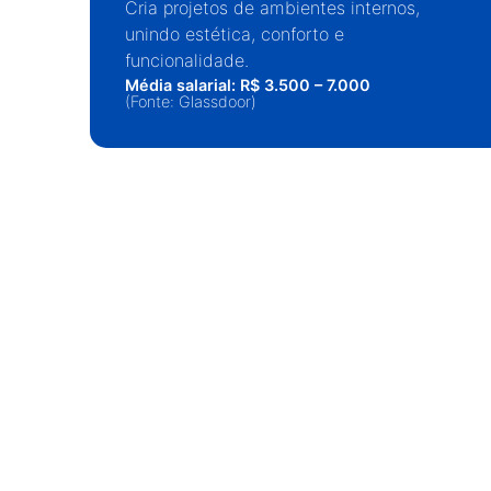
Cria projetos de ambientes internos,
unindo estética, conforto e
funcionalidade.
Média salarial: R$ 3.500 – 7.000
(Fonte: Glassdoor)