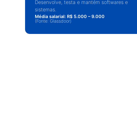
Desenvolve, testa e mantém softwares e
sistemas.
Média salarial: R$ 5.000 – 9.000
(Fonte: Glassdoor)