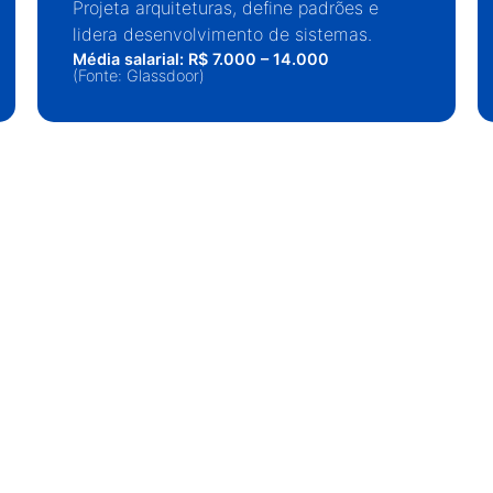
Projeta arquiteturas, define padrões e
lidera desenvolvimento de sistemas.
Média salarial: R$ 7.000 – 14.000
(Fonte: Glassdoor)