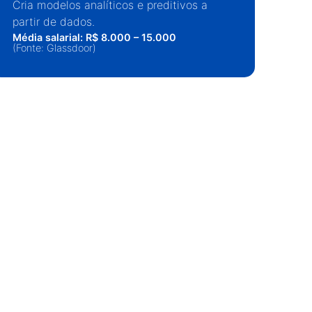
Cria modelos analíticos e preditivos a
In
partir de dados.
Pro
Média salarial: R$ 8.000 – 15.000
ataq
(Fonte: Glassdoor)
Médi
(Fon