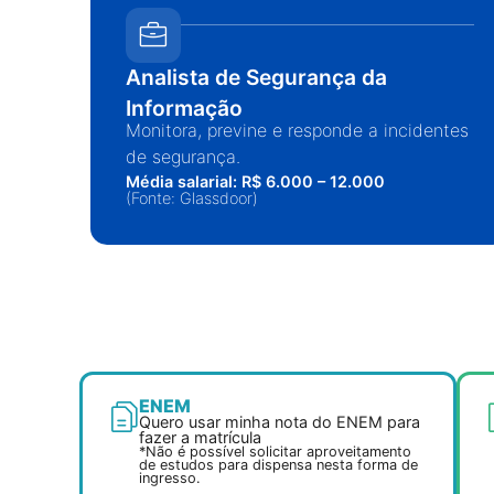
Analista de Segurança da
Informação
Monitora, previne e responde a incidentes
de segurança.
Média salarial: R$ 6.000 – 12.000
(Fonte: Glassdoor)
ENEM
Quero usar minha nota do ENEM para
fazer a matrícula
*Não é possível solicitar aproveitamento
de estudos para dispensa nesta forma de
ingresso.