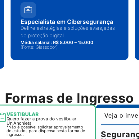
Especialista em Cibersegurança
Define estratégias e soluções avançadas
de proteção digital.
Média salarial: R$ 8.000 – 15.000
(Fonte: Glassdoor)
Formas de Ingresso
VESTIBULAR
Veja o inv
Quero fazer a prova do vestibular
UniAnchieta
*Não é possível solicitar aproveitamento
de estudos para dispensa nesta forma de
Seguranç
ingresso.