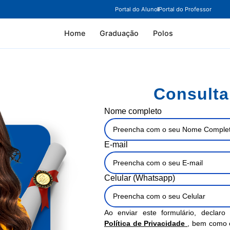
Portal do Aluno
Portal do Professor
Home
Graduação
Polos
Consulta
Nome completo
E-mail
Celular (Whatsapp)
Ao enviar este formulário, declar
Política de Privacidade
, bem como 